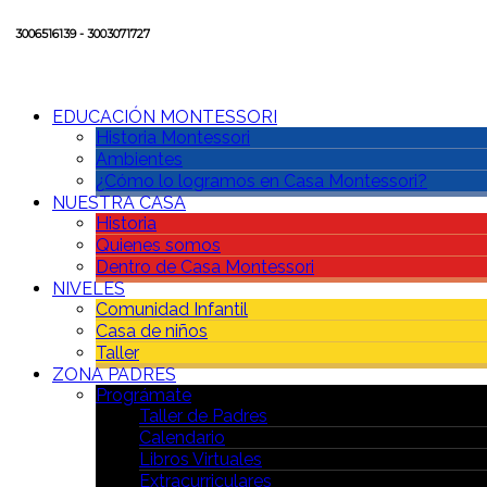
3006516139 - 3003071727
EDUCACIÓN MONTESSORI
Historia Montessori
Ambientes
¿Cómo lo logramos en Casa Montessori?
NUESTRA CASA
Historia
Quienes somos
Dentro de Casa Montessori
NIVELES
Comunidad Infantil
Casa de niños
Taller
ZONA PADRES
Prográmate
Taller de Padres
Calendario
Libros Virtuales
Extracurriculares