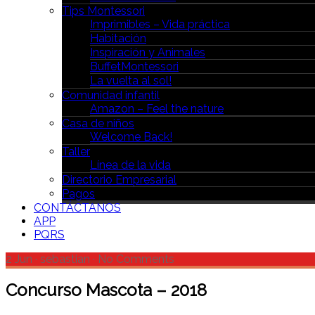
Tips Montessori
Imprimibles – Vida práctica
Habitación
Inspiración y Animales
BuffetMontessori
La vuelta al sol!
Comunidad infantil
Amazon – Feel the nature
Casa de niños
Welcome Back!
Taller
Línea de la vida
Directorio Empresarial
Pagos
CONTÁCTANOS
APP
PQRS
2 Jun
·
sebastian
·
No Comments
Concurso Mascota – 2018