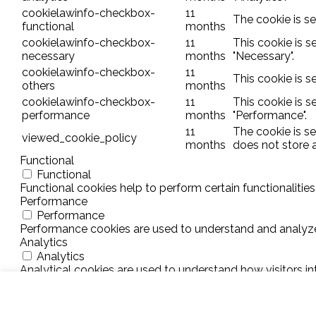
cookielawinfo-checkbox-
11
The cookie is se
functional
months
cookielawinfo-checkbox-
11
This cookie is 
necessary
months
"Necessary".
cookielawinfo-checkbox-
11
This cookie is s
others
months
cookielawinfo-checkbox-
11
This cookie is 
performance
months
"Performance".
11
The cookie is s
viewed_cookie_policy
months
does not store 
Functional
Functional
Functional cookies help to perform certain functionalities
Performance
Performance
Performance cookies are used to understand and analyze t
Analytics
Analytics
Analytical cookies are used to understand how visitors in
source, etc.
Advertisement
Advertisement