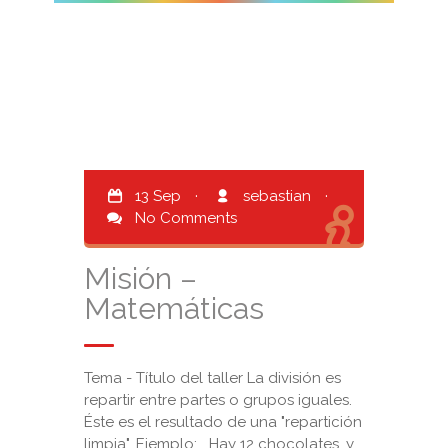
13 Sep
·
sebastian
·
No Comments
Misión –
Matemáticas
Tema - Título del taller La división es
repartir entre partes o grupos iguales.
Éste es el resultado de una "repartición
limpia". Ejemplo: Hay 12 chocolates, y