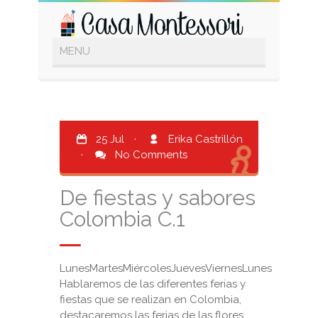
25 Jul
·
Erika Castrillón
·
No Comments
De fiestas y sabores
Colombia C.1
LunesMartesMiércolesJuevesViernesLunes
Hablaremos de las diferentes ferias y
fiestas que se realizan en Colombia,
destacaremos las ferias de las flores,