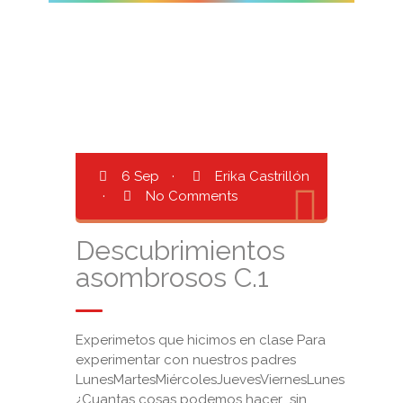
6 Sep
·
Erika Castrillón
·
No Comments
Descubrimientos
asombrosos C.1
Experimetos que hicimos en clase Para
experimentar con nuestros padres
LunesMartesMiércolesJuevesViernesLunes
¿Cuantas cosas podemos hacer sin