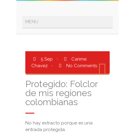
5 Sep
·
Carime
Chavez
·
No Comments
Protegido: Folclor
de mis regiones
colombianas
No hay extracto porque es una
entrada protegida.