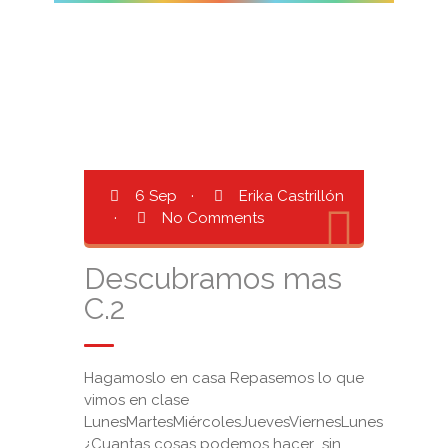
6 Sep
·
Erika Castrillón
·
No Comments
Descubramos mas
C.2
Hagamoslo en casa Repasemos lo que
vimos en clase
LunesMartesMiércolesJuevesViernesLunes
¿Cuantas cosas podemos hacer sin