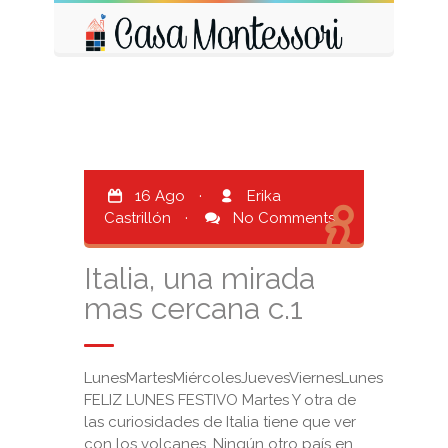
16 Ago
·
Erika
Castrillón
·
No Comments
Italia, una mirada
mas cercana c.1
LunesMartesMiércolesJuevesViernesLunes
FELIZ LUNES FESTIVO Martes Y otra de
las curiosidades de Italia tiene que ver
con los volcanes. Ningún otro país en