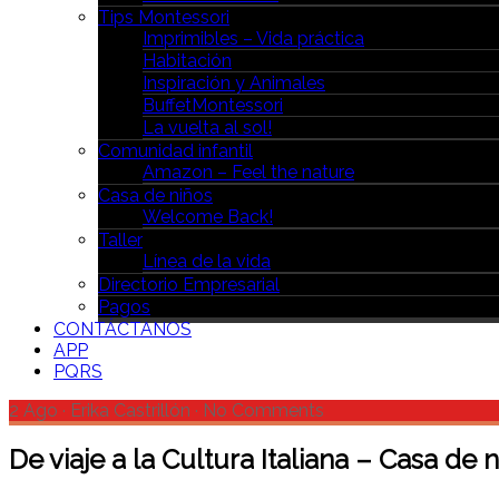
Tips Montessori
Imprimibles – Vida práctica
Habitación
Inspiración y Animales
BuffetMontessori
La vuelta al sol!
Comunidad infantil
Amazon – Feel the nature
Casa de niños
Welcome Back!
Taller
Línea de la vida
Directorio Empresarial
Pagos
CONTÁCTANOS
APP
PQRS
2 Ago
·
Erika Castrillón
·
No Comments
De viaje a la Cultura Italiana – Casa de 