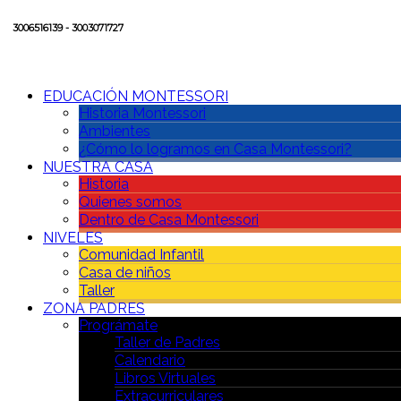
3006516139 - 3003071727
EDUCACIÓN MONTESSORI
Historia Montessori
Ambientes
¿Cómo lo logramos en Casa Montessori?
NUESTRA CASA
Historia
Quienes somos
Dentro de Casa Montessori
NIVELES
Comunidad Infantil
Casa de niños
Taller
ZONA PADRES
Prográmate
Taller de Padres
Calendario
Libros Virtuales
Extracurriculares