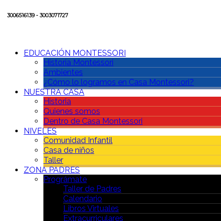
3006516139 - 3003071727
EDUCACIÓN MONTESSORI
Historia Montessori
Ambientes
¿Cómo lo logramos en Casa Montessori?
NUESTRA CASA
Historia
Quienes somos
Dentro de Casa Montessori
NIVELES
Comunidad Infantil
Casa de niños
Taller
ZONA PADRES
Prográmate
Taller de Padres
Calendario
Libros Virtuales
Extracurriculares