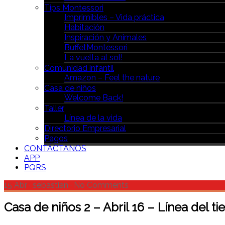
Tips Montessori
Imprimibles – Vida práctica
Habitación
Inspiración y Animales
BuffetMontessori
La vuelta al sol!
Comunidad infantil
Amazon – Feel the nature
Casa de niños
Welcome Back!
Taller
Línea de la vida
Directorio Empresarial
Pagos
CONTÁCTANOS
APP
PQRS
15 Abr
·
sebastian
·
No Comments
Casa de niños 2 – Abril 16 – Línea del t