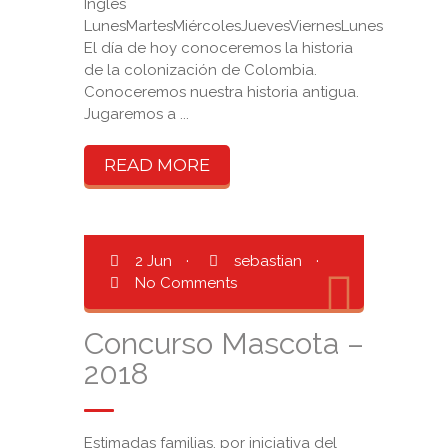
Inglés
LunesMartesMiércolesJuevesViernesLunes
El día de hoy conoceremos la historia
de la colonización de Colombia.
Conoceremos nuestra historia antigua.
Jugaremos a ...
READ MORE
2 Jun
·
sebastian
·
No Comments
Concurso Mascota –
2018
Estimadas familias, por iniciativa del