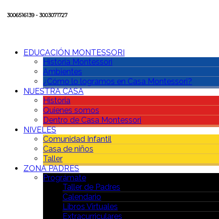
3006516139 - 3003071727
EDUCACIÓN MONTESSORI
Historia Montessori
Ambientes
¿Cómo lo logramos en Casa Montessori?
NUESTRA CASA
Historia
Quienes somos
Dentro de Casa Montessori
NIVELES
Comunidad Infantil
Casa de niños
Taller
ZONA PADRES
Prográmate
Taller de Padres
Calendario
Libros Virtuales
Extracurriculares