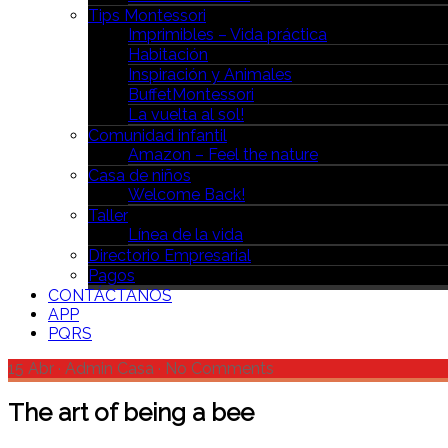
Tips Montessori
Imprimibles – Vida práctica
Habitación
Inspiración y Animales
BuffetMontessori
La vuelta al sol!
Comunidad infantil
Amazon – Feel the nature
Casa de niños
Welcome Back!
Taller
Línea de la vida
Directorio Empresarial
Pagos
CONTÁCTANOS
APP
PQRS
15 Abr
·
Admin Casa
·
No Comments
The art of being a bee