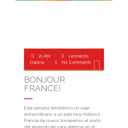
21 Abr
·
Leonardo
Ospina
·
No Comments
BONJOUR
FRANCE!
Esta semana tendremos un viaje
extraordinario a un país muy histórico :
Francia de nuevo tomaremos el avión
del aprendizaje para aterrizar en el