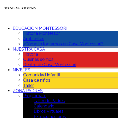
3006516139 - 3003071727
EDUCACIÓN MONTESSORI
Historia Montessori
Ambientes
¿Cómo lo logramos en Casa Montessori?
NUESTRA CASA
Historia
Quienes somos
Dentro de Casa Montessori
NIVELES
Comunidad Infantil
Casa de niños
Taller
ZONA PADRES
Prográmate
Taller de Padres
Calendario
Libros Virtuales
Extracurriculares