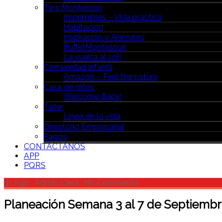
Tips Montessori
Imprimibles – Vida práctica
Habitación
Inspiración y Animales
BuffetMontessori
La vuelta al sol!
Comunidad infantil
Amazon – Feel the nature
Casa de niños
Welcome Back!
Taller
Línea de la vida
Directorio Empresarial
Pagos
CONTÁCTANOS
APP
PQRS
31 Ago
·
Admin Casa
·
No Comments
Planeación Semana 3 al 7 de Septiemb