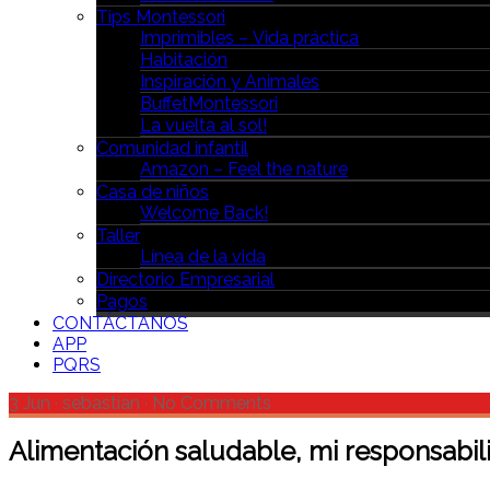
Tips Montessori
Imprimibles – Vida práctica
Habitación
Inspiración y Animales
BuffetMontessori
La vuelta al sol!
Comunidad infantil
Amazon – Feel the nature
Casa de niños
Welcome Back!
Taller
Línea de la vida
Directorio Empresarial
Pagos
CONTÁCTANOS
APP
PQRS
3 Jun
·
sebastian
·
No Comments
Alimentación saludable, mi responsabi