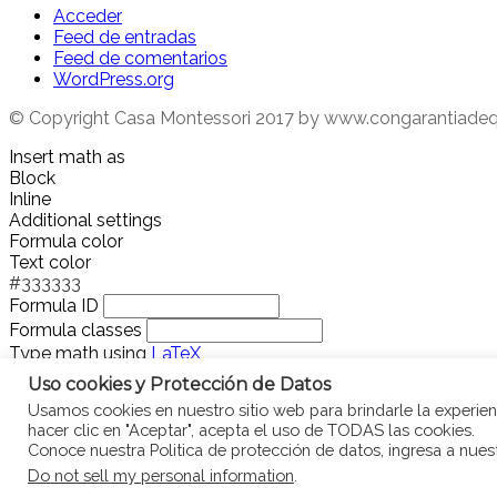
Acceder
Feed de entradas
Feed de comentarios
WordPress.org
© Copyright Casa Montessori 2017
by www.congarantiade
Insert math as
Block
Inline
Additional settings
Formula color
Text color
#333333
Formula ID
Formula classes
Type math using
LaTeX
Uso cookies y Protección de Datos
Usamos cookies en nuestro sitio web para brindarle la experienc
hacer clic en "Aceptar", acepta el uso de TODAS las cookies.
Preview
Conoce nuestra Politica de protección de datos, ingresa a nue
Do not sell my personal information
.
Nothing to preview