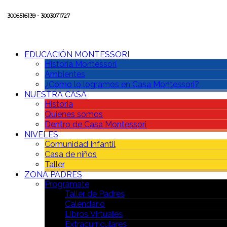
3006516139 - 3003071727
EDUCACIÓN MONTESSORI
Historia Montessori
Ambientes
¿Cómo lo logramos en Casa Montessori?
NUESTRA CASA
Historia
Quienes somos
Dentro de Casa Montessori
NIVELES
Comunidad Infantil
Casa de niños
Taller
ZONA PADRES
Prográmate
Taller de Padres
Calendario
Libros Virtuales
Extracurriculares