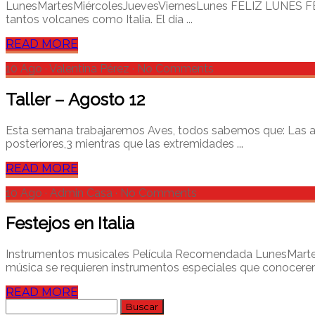
LunesMartesMiércolesJuevesViernesLunes FELIZ LUNES FESTIV
tantos volcanes como Italia. El día ...
READ MORE
10 Ago
·
Valentina Pérez
·
No Comments
Taller – Agosto 12
Esta semana trabajaremos Aves, todos sabemos que: Las ave
posteriores,3​ mientras que las extremidades ...
READ MORE
10 Ago
·
Admin Casa
·
No Comments
Festejos en Italia
Instrumentos musicales Película Recomendada LunesMartesMi
música se requieren instrumentos especiales que conocerem
READ MORE
Buscar: