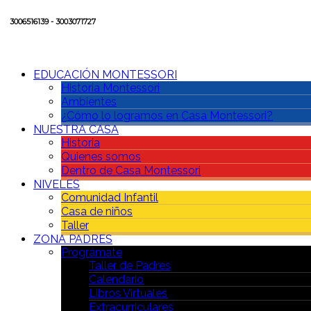
3006516139 - 3003071727
EDUCACIÓN MONTESSORI
Historia Montessori
Ambientes
¿Cómo lo logramos en Casa Montessori?
NUESTRA CASA
Historia
Quienes somos
Dentro de Casa Montessori
NIVELES
Comunidad Infantil
Casa de niños
Taller
ZONA PADRES
Prográmate
Taller de Padres
Calendario
Libros Virtuales
Extracurriculares