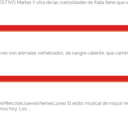
O Martes Y otra de las curiosidades de Italia tiene que ve
s son animales vertebrados, de sangre caliente, que camina
ércolesJuevesViernesLunes El estilo musical de mayor releva
os hoy. Los ...