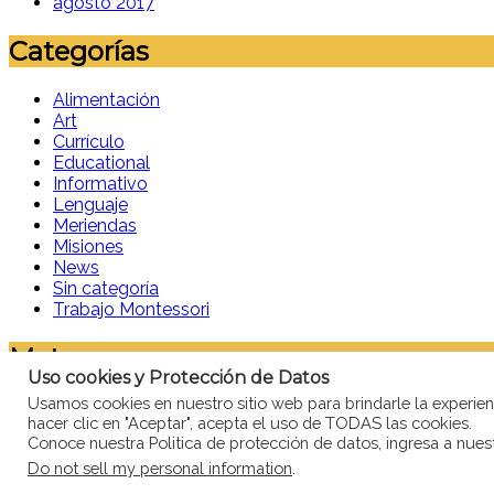
agosto 2017
Categorías
Alimentación
Art
Currículo
Educational
Informativo
Lenguaje
Meriendas
Misiones
News
Sin categoría
Trabajo Montessori
Meta
Uso cookies y Protección de Datos
Usamos cookies en nuestro sitio web para brindarle la experienc
Acceder
hacer clic en "Aceptar", acepta el uso de TODAS las cookies.
Feed de entradas
Conoce nuestra Politica de protección de datos, ingresa a nue
Feed de comentarios
WordPress.org
Do not sell my personal information
.