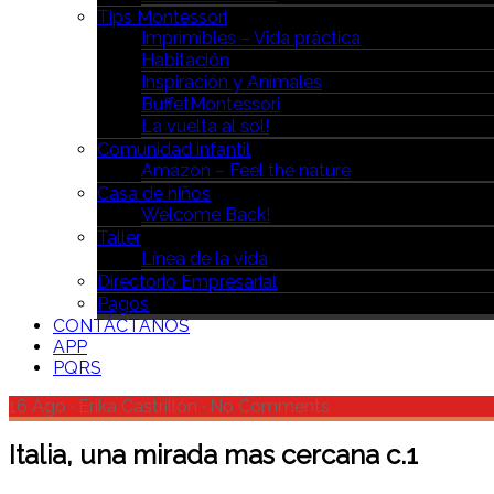
Tips Montessori
Imprimibles – Vida práctica
Habitación
Inspiración y Animales
BuffetMontessori
La vuelta al sol!
Comunidad infantil
Amazon – Feel the nature
Casa de niños
Welcome Back!
Taller
Línea de la vida
Directorio Empresarial
Pagos
CONTÁCTANOS
APP
PQRS
16 Ago
·
Erika Castrillón
·
No Comments
Italia, una mirada mas cercana c.1