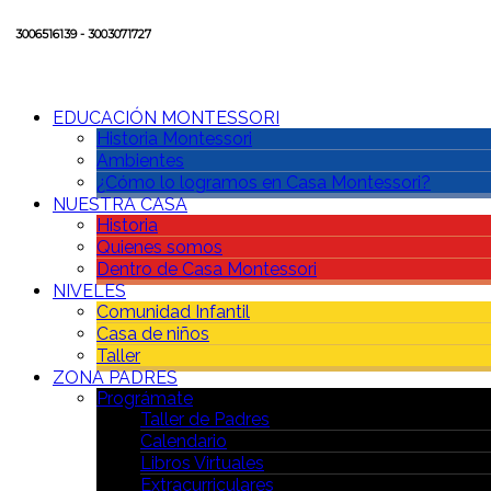
3006516139 - 3003071727
EDUCACIÓN MONTESSORI
Historia Montessori
Ambientes
¿Cómo lo logramos en Casa Montessori?
NUESTRA CASA
Historia
Quienes somos
Dentro de Casa Montessori
NIVELES
Comunidad Infantil
Casa de niños
Taller
ZONA PADRES
Prográmate
Taller de Padres
Calendario
Libros Virtuales
Extracurriculares