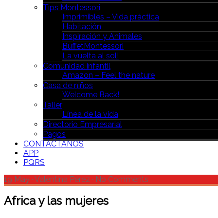
Tips Montessori
Imprimibles – Vida práctica
Habitación
Inspiración y Animales
BuffetMontessori
La vuelta al sol!
Comunidad infantil
Amazon – Feel the nature
Casa de niños
Welcome Back!
Taller
Línea de la vida
Directorio Empresarial
Pagos
CONTÁCTANOS
APP
PQRS
19 May
·
Valentina Pérez
·
No Comments
Africa y las mujeres