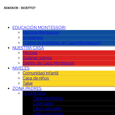
3006516139 - 3003071727
EDUCACIÓN MONTESSORI
Historia Montessori
Ambientes
¿Cómo lo logramos en Casa Montessori?
NUESTRA CASA
Historia
Quienes somos
Dentro de Casa Montessori
NIVELES
Comunidad Infantil
Casa de niños
Taller
ZONA PADRES
Prográmate
Taller de Padres
Calendario
Libros Virtuales
Extracurriculares