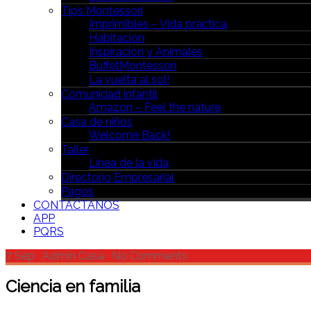
Tips Montessori
Imprimibles – Vida práctica
Habitación
Inspiración y Animales
BuffetMontessori
La vuelta al sol!
Comunidad infantil
Amazon – Feel the nature
Casa de niños
Welcome Back!
Taller
Línea de la vida
Directorio Empresarial
Pagos
CONTÁCTANOS
APP
PQRS
7 Sep
·
Admin Casa
·
No Comments
Ciencia en familia