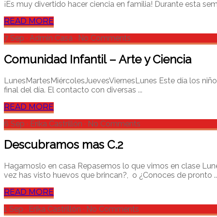
¡Es muy divertido hacer ciencia en familia! Durante esta sem
READ MORE
7 Sep
·
Admin Casa
·
No Comments
Comunidad Infantil – Arte y Ciencia
LunesMartesMiércolesJuevesViernesLunes Este día los niños s
final del día. El contacto con diversas ...
READ MORE
6 Sep
·
Erika Castrillón
·
No Comments
Descubramos mas C.2
Hagamoslo en casa Repasemos lo que vimos en clase Lun
vez has visto huevos que brincan?, o ¿Conoces de pronto ..
READ MORE
1 Sep
·
Erika Castrillón
·
No Comments