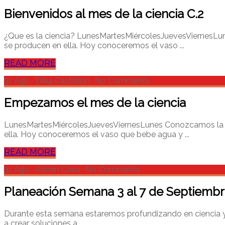
Bienvenidos al mes de la ciencia C.2
¿Que es la ciencia? LunesMartesMiércolesJuevesViernesLu
se producen en ella. Hoy conoceremos el vaso ...
READ MORE
31 Ago
·
Erika Castrillón
·
No Comments
Empezamos el mes de la ciencia
LunesMartesMiércolesJuevesViernesLunes Conozcamos la im
ella. Hoy conoceremos el vaso que bebe agua y ...
READ MORE
31 Ago
·
Admin Casa
·
No Comments
Planeación Semana 3 al 7 de Septiemb
Durante esta semana estaremos profundizando en ciencia y te
a crear soluciones a ...