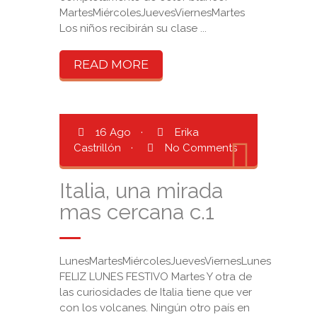
MartesMiércolesJuevesViernesMartes
Los niños recibirán su clase ...
READ MORE
16 Ago
·
Erika
Castrillón
·
No Comments
Italia, una mirada
mas cercana c.1
LunesMartesMiércolesJuevesViernesLunes
FELIZ LUNES FESTIVO Martes Y otra de
las curiosidades de Italia tiene que ver
con los volcanes. Ningún otro país en