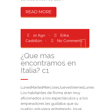
READ MORE
10 Ago
·
Erika
Castrillón
·
No Comments
¿Que mas
encontramos en
Italia? c1
LunesMartesMiércolesJuevesViernesLunes
Los habitantes de Roma eran muy
aficionados a los espectáculos y a los
emperadores les gustaba que su
pueblo estuviera entretenido. Igual