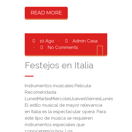
READ MORE
10 Ago
·
Admin Casa
·
No Comments
Festejos en Italia
Instrumentos musicales Película
Recomendada
LunesMartesMiércolesJuevesViernesLunes
El estilo musical de mayor relevancia
en Italia es la espectacular opera. Para
este tipo de música se requieren
instrumentos especiales que
conoceremos hoy. Los ...